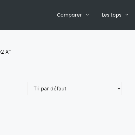
Comparer
Les tops
02 X”