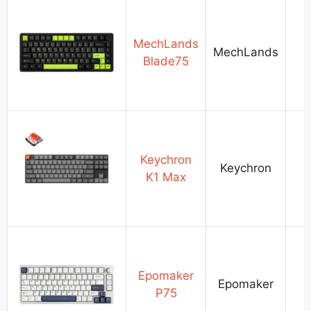
MechLands
MechLands
Blade75
Keychron
Keychron
K1 Max
Epomaker
Epomaker
P75