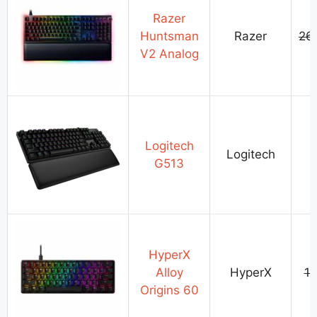
Razer
Huntsman
Razer
26
V2 Analog
Logitech
Logitech
G513
HyperX
Alloy
HyperX
1
Origins 60