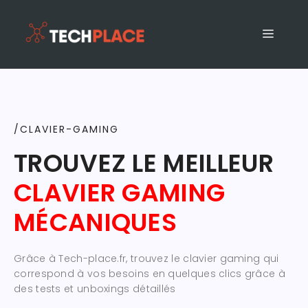
/CLAVIER-GAMING
TROUVEZ LE MEILLEUR
CLAVIER GAMING
MÉCANIQUES
Grâce à Tech-place.fr, trouvez le clavier gaming qui
correspond à vos besoins en quelques clics grâce à
des tests et unboxings détaillés