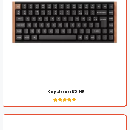
Keychron K2 HE
1
Noté
4.8
sur 5
basé sur
notation
client