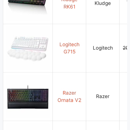
Kludge
RK61
Logitech
Logitech
20
G715
Razer
Razer
Ornata V2