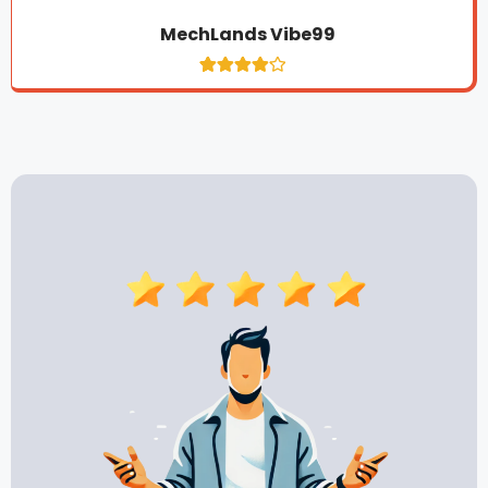
MechLands Vibe99
1
Noté
4.2
sur 5
basé
sur
notation
client