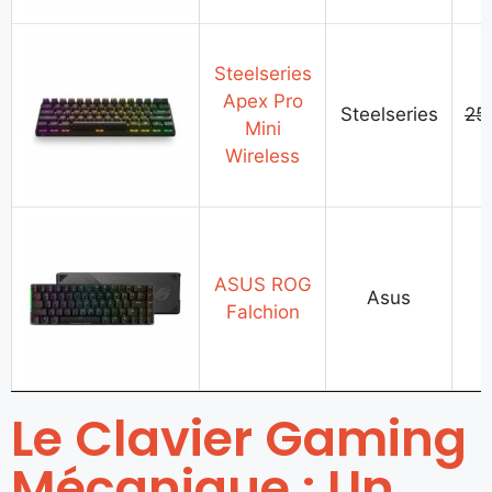
Steelseries
Apex Pro
Steelseries
25
Mini
Wireless
ASUS ROG
Asus
Falchion
Le Clavier Gaming
Mécanique : Un