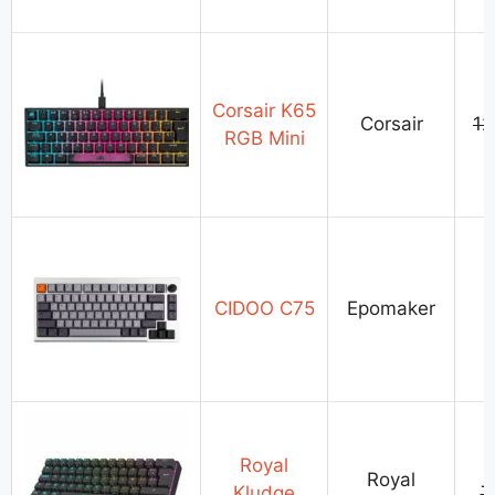
Corsair K65
Corsair
1
RGB Mini
CIDOO C75
Epomaker
Royal
Royal
Kludge
7