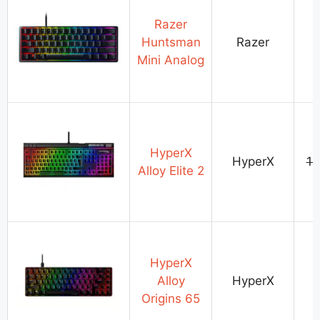
Razer
Huntsman
Razer
Mini Analog
HyperX
HyperX
1
Alloy Elite 2
HyperX
Alloy
HyperX
Origins 65