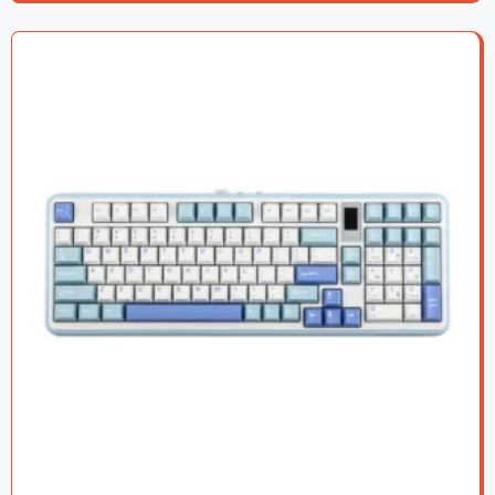
4.6
sur 5
basé sur
notation
client