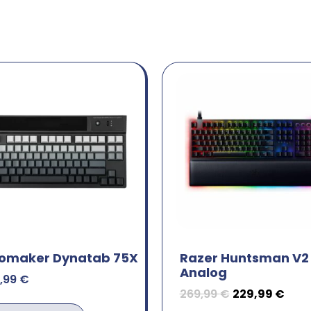
omaker Dynatab 75X
Razer Huntsman V2
Analog
9,99
€
269,99
€
229,99
€