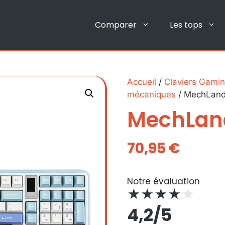
Comparer
Les tops
Accueil
/
Claviers Gami
mécaniques
/ MechLand
MechLan
70,95
€
Notre évaluation
★
★
★
★
★
4,2/5