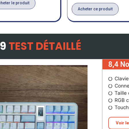
heter le produit
Acheter ce produit
9
TEST DÉTAILLÉ
8,4 No
Clavi
Conne
Taille
RGB c
Touch
Voir le