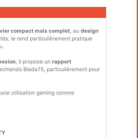
avier compact mais complet
, au
design
és, le rend particulièrement pratique
u.
nexion
, il propose un
rapport
echlands Blade75, particulièrement pour
 une utilisation gaming comme
TY