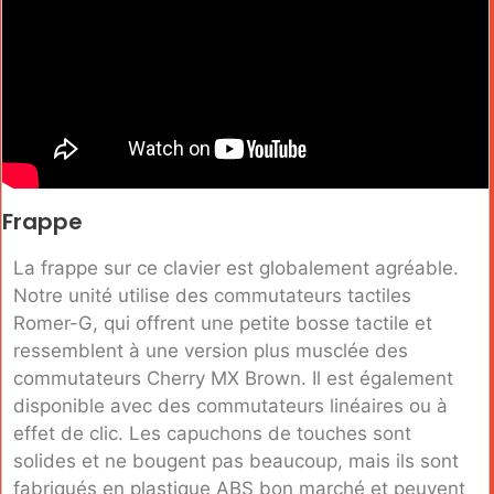
Frappe
La frappe sur ce clavier est globalement agréable.
Notre unité utilise des commutateurs tactiles
Romer-G, qui offrent une petite bosse tactile et
ressemblent à une version plus musclée des
commutateurs Cherry MX Brown. Il est également
disponible avec des commutateurs linéaires ou à
effet de clic. Les capuchons de touches sont
solides et ne bougent pas beaucoup, mais ils sont
fabriqués en plastique ABS bon marché et peuvent