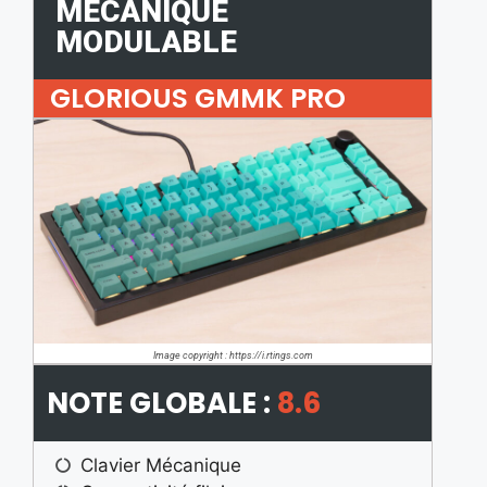
MÉCANIQUE
MODULABLE
GLORIOUS GMMK PRO
Image copyright : https://i.rtings.com
NOTE GLOBALE :
8.6
Clavier Mécanique