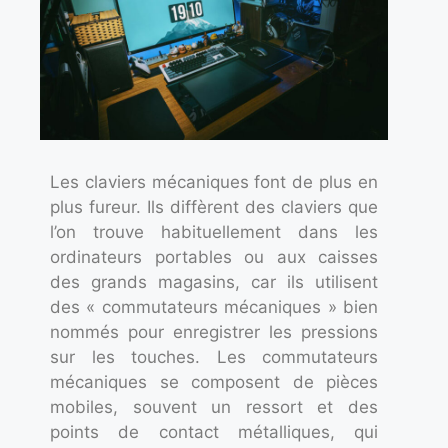
Les claviers mécaniques font de plus en
plus fureur. Ils diffèrent des claviers que
l’on trouve habituellement dans les
ordinateurs portables ou aux caisses
des grands magasins, car ils utilisent
des « commutateurs mécaniques » bien
nommés pour enregistrer les pressions
sur les touches. Les commutateurs
mécaniques se composent de pièces
mobiles, souvent un ressort et des
points de contact métalliques, qui