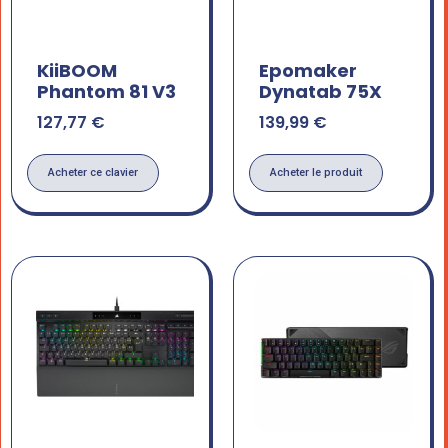
KiiBOOM
Epomaker
Phantom 81 V3
Dynatab 75X
127,77
€
139,99
€
Acheter ce clavier
Acheter le produit