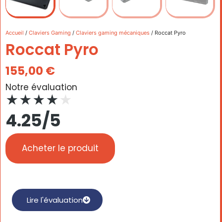
Accueil
/
Claviers Gaming
/
Claviers gaming mécaniques
/ Roccat Pyro
Roccat Pyro
155,00
€
Notre évaluation
★
★
★
★
★
4.25/5
Acheter le produit
Lire l'évaluation