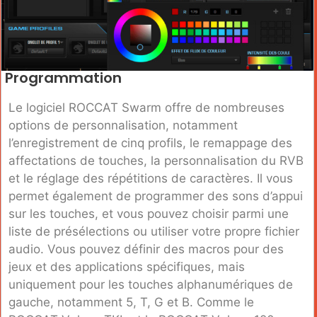
Programmation
Le logiciel ROCCAT Swarm offre de nombreuses
options de personnalisation, notamment
l’enregistrement de cinq profils, le remappage des
affectations de touches, la personnalisation du RVB
et le réglage des répétitions de caractères. Il vous
permet également de programmer des sons d’appui
sur les touches, et vous pouvez choisir parmi une
liste de présélections ou utiliser votre propre fichier
audio. Vous pouvez définir des macros pour des
jeux et des applications spécifiques, mais
uniquement pour les touches alphanumériques de
gauche, notamment 5, T, G et B. Comme le