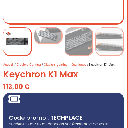
Accueil
/
Claviers Gaming
/
Claviers gaming mécaniques
/ Keychron K1 Max
Keychron K1 Max
113,00
€
Code promo : TECHPLACE
Bénéficiez de 5% de réduction sur l'ensemble de votre