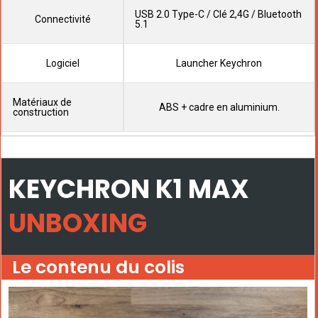
USB 2.0 Type-C / Clé 2,4G / Bluetooth
Connectivité
5.1
Logiciel
Launcher Keychron
Matériaux de
ABS + cadre en aluminium.
construction
KEYCHRON K1 MAX
UNBOXING
Le contenu du colis