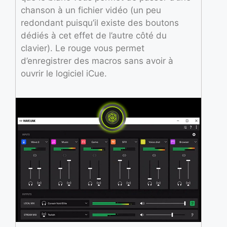
chanson à un fichier vidéo (un peu
redondant puisqu’il existe des boutons
dédiés à cet effet de l’autre côté du
clavier). Le rouge vous permet
d’enregistrer des macros sans avoir à
ouvrir le logiciel iCue.