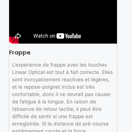
Frappe
L’expérience de frappe avec les touches
Linear Optical est tout à fait correcte. Elles
sont incroyablement réactives et légères,
et le repose-poignet inclus est très
confortable, donc il ne devrait pas causer
de fatigue à la longue. En raison de
l’absence de retour tactile, il peut être
difficile de sentir si une frappe est
enregistrée. Si la distance de pré-course
extrêmement courte et la force