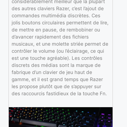
considérablement meilleur que la plupart
des autres claviers Razer, c’est l’ajout de
commandes multimédia discrètes. Ces
jolis boutons circulaires permettent de lire,
de mettre en pause, de rembobiner ou
d’avancer rapidement des fichiers
musicaux, et une molette striée permet de
contrôler le volume (ou l’éclairage, ce qui
est une touche agréable). Les contrôles
discrets des médias sont la marque de
fabrique d’un clavier de jeu haut de
gamme, et il est grand temps que Razer
les propose plutôt que de s’appuyer sur
des raccourcis fastidieux de la touche Fn.