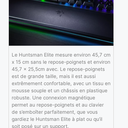
Le Huntsman Elite mesure environ 45,7 cm
x 15 cm sans le repose-poignets et environ
45,7 x 25,5cm avec. Le repose-poignets
est de grande taille, mais il est aussi
extrêmement confortable, avec un tissu en
mousse souple et un châssis en plastique
robuste. Une connexion magnétique
permet au repose-poignets et au clavier
de s’emboîter parfaitement, que vous
gardiez le Huntsman Elite à plat ou qu’il
soit posé sur un support.