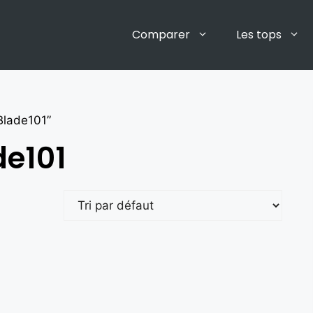
Comparer
Les tops
Blade101”
e101