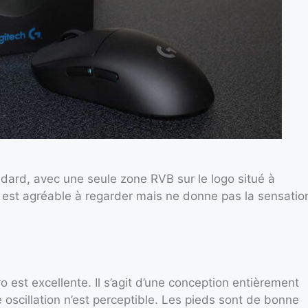
dard, avec une seule zone RVB sur le logo situé à
qui est agréable à regarder mais ne donne pas la sensatio
o est excellente. Il s’agit d’une conception entièrement
 oscillation n’est perceptible. Les pieds sont de bonne