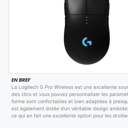
EN BREF
La Logitech G Pro Wireless est une excellente souri
des clics et vous pouvez personnaliser les paramètr
forme sont confortables et bien adaptées à presque 
est également dotée d’un véritable design ambide
ce qui en fait une excellente option pour les droitie