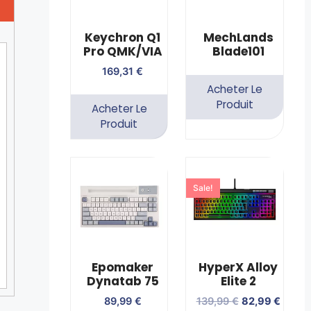
Keychron Q1
MechLands
Pro QMK/VIA
Blade101
169,31
€
Acheter Le
Produit
Acheter Le
Produit
Sale!
Epomaker
HyperX Alloy
Dynatab 75
Elite 2
89,99
€
139,99
€
82,99
€